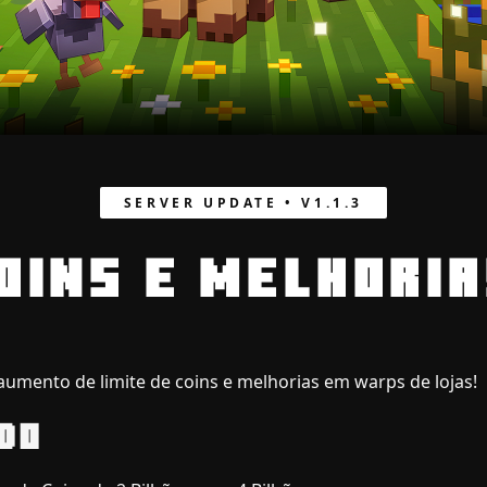
SERVER UPDATE • V1.1.3
COINS E MELHORI
aumento de limite de coins e melhorias em warps de lojas!
DO