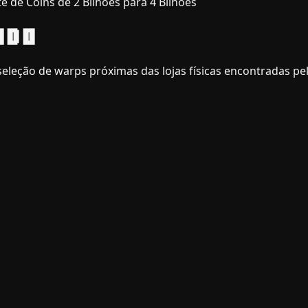
te de Coins de 2 Bilhões para 4 Bilhões
IDO
seleção de warps próximas das lojas físicas encontradas 