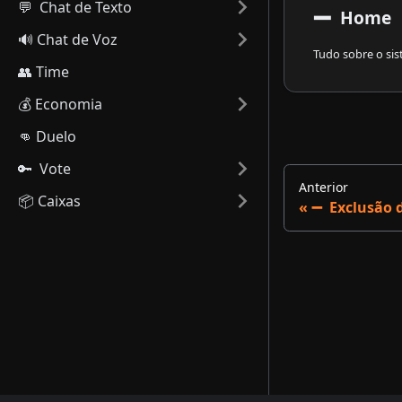
💬 ​ Chat de Texto
➖
Home
🔊 Chat de Voz
Tudo sobre o si
👥 Time
💰 Economia
👊 Duelo
🔑 ​ Vote
Anterior
📦 Caixas
➖ ​ Exclusão