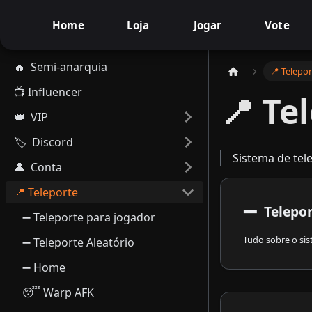
Home
Loja
Jogar
Vote
🔥 ​ Semi-anarquia
📍 Telepo
📺 Influencer
📍 Te
👑 ​ VIP
🏷️ ​ Discord
Sistema de tel
👤 ​ Conta
📍 Teleporte
➖
Telepo
➖ Teleporte para jogador
Tudo sobre o sis
➖ Teleporte Aleatório
➖ Home
😴 Warp AFK