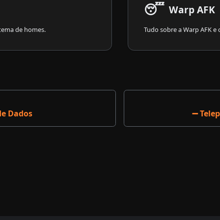
😴
Warp AFK
stema de homes.
Tudo sobre a Warp AFK e o
 de Dados
➖ Tele