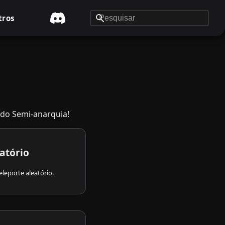
tros
odo Semi-anarquia!
atório
leporte aleatório.