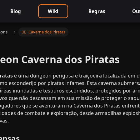
Blog
Wiki
Regras
Ou
geons
🏴‍☠️ ​ Caverna dos Piratas
ngeon Caverna dos Piratas
ratas
é uma dungeon perigosa e traiçoeira localizada em 
mo esconderijo por piratas infames. Esta caverna submer
 áreas inundadas e tesouros escondidos, protegidos por ar
ivos que não descansam em sua missão de proteger o saq
jogadores que se aventuram na Caverna dos Piratas enfrent
lidades de combate e exploração, desde armadilhas explosiv
vas.
ensas