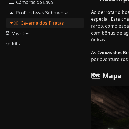
🌋 ​ Câmaras de Lava
Ao derrotar o bos
🌊 ​ Profundezas Submersas
especial. Esta ch
🏴‍☠️ ​ Caverna dos Piratas
raros, como espa
com bônus de agi
⌛ ​ Missões
únicas.
✨ ​ Kits
As
Caixas dos Bo
por aventureiros
🗺️ Mapa