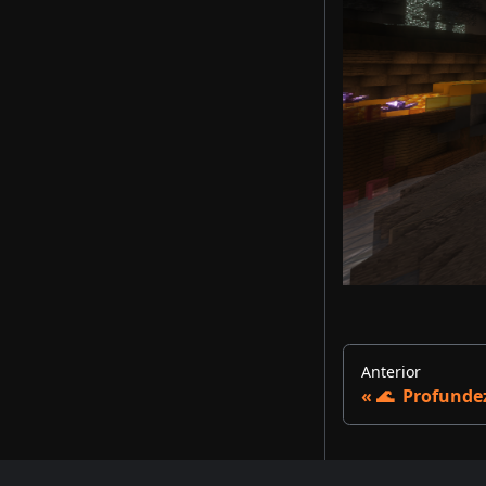
Anterior
🌊 ​ Profund