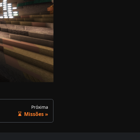
Próxima
⌛ ​ Missões