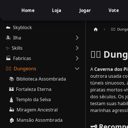
Home
Loja
Jogar
Vote
☁️ ​ Skyblock
🧟‍♂️ ​ Dun
🏝️ ​ Ilha
✨ ​ Skills
🏴‍☠️ Du
🏭 ​ Fabricas
🧟‍♂️ ​ Dungeons
A
Caverna dos Pi
outrora usada co
📚 ​ Biblioteca Assombrada
túneis sinuosos,
🏰 ​ Fortaleza Eterna
piratas mortos-v
dos séculos. Os 
🛕 ​ Templo da Selva
testam suas habi
🏜️ ​ Miragem Ancestral
marinhas agressi
🏚️ ​ Mansão Assombrada
🗝️ Recomp