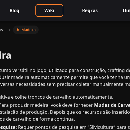
Blog
Wiki
Regras
Ou
as
🌲 ​ Madeira
ira
urso versátil no jogo, utilizado para construção, crafting 
oduzir madeira automaticamente permite que você tenha u
iversas necessidades sem precisar coletar manualmente ma
ultiva e colhe troncos de carvalho automaticamente.
 Para produzir madeira, você deve fornecer
Mudas de Carv
stalação de produção. Depois que os recursos são inseridos,
cos de carvalho de forma contínua.
esquisa
: Requer pontos de pesquisa em “Silvicultura” para