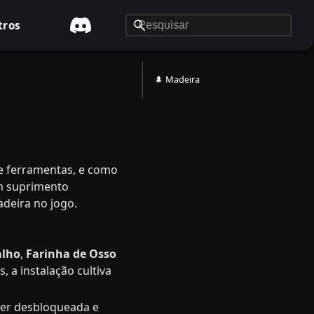
tros
🌲 Madeira
de ferramentas, e como
m suprimento
deira no jogo.
alho
,
Farinha de Osso
 a instalação cultiva
 ser desbloqueada e