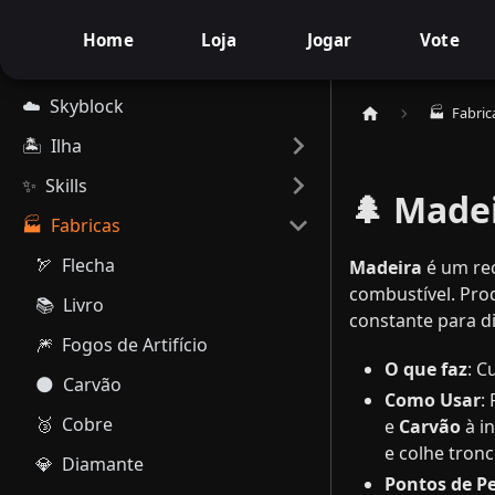
Home
Loja
Jogar
Vote
☁️ ​ Skyblock
🏭 ​ Fabric
🏝️ ​ Ilha
✨ ​ Skills
🌲 Made
🏭 ​ Fabricas
🏹 ​ Flecha
Madeira
é um rec
combustível. Pr
📚 ​ Livro
constante para d
🎆 ​ Fogos de Artifício
O que faz
: C
🌑 ​ Carvão
Como Usar
:
🥉 ​ Cobre
e
Carvão
à in
e colhe tron
💎 ​ Diamante
Pontos de P