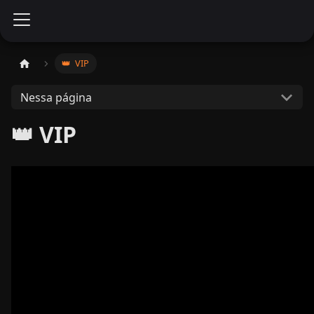
👑 ​ VIP
Nessa página
👑 VIP