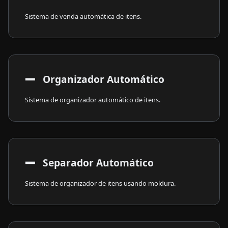
Sistema de venda automática de itens.
➖
​ Organizador Automático
Sistema de organizador automático de itens.
➖
​ Separador Automático
Sistema de organizador de itens usando moldura.